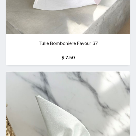
Tulle Bomboniere Favour 37
$ 7.50