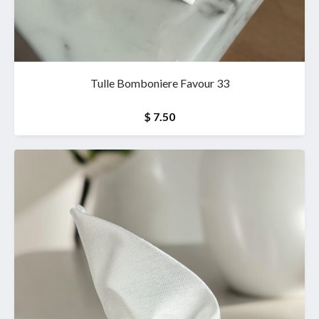
Tulle Bomboniere Favour 33
$ 7.50