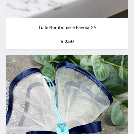
Tulle Bomboniere Favour 29
$ 2.50