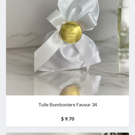
Tulle Bomboniere Favour 34
$ 9.70