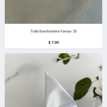
Tulle Bomboniere Favour 35
$ 7.00