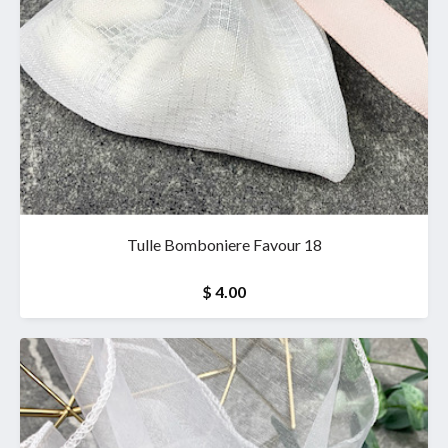
Tulle Bomboniere Favour 18
$ 4.00