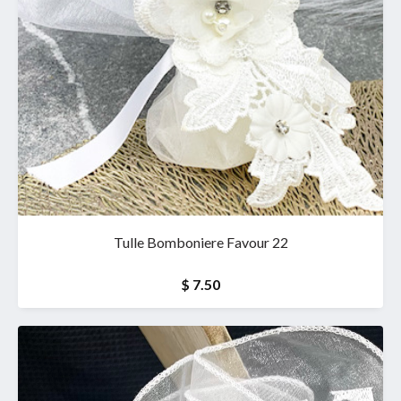
Tulle Bomboniere Favour 22
$ 7.50