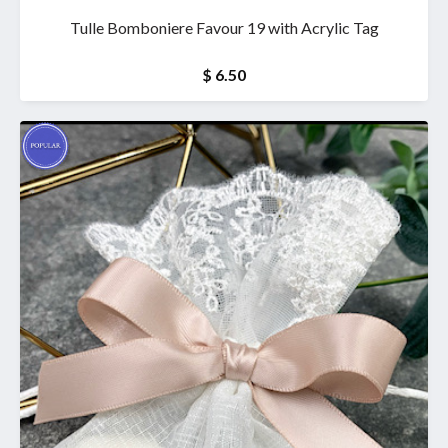
Tulle Bomboniere Favour 19 with Acrylic Tag
$ 6.50